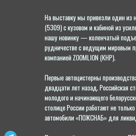
На выставку мы привезли один из н
(5309) с кузовом и кабиной из уси­ле
нашу новинку — ко­лен­ча­тый подъ
рудни­чест­ве с ведущим мировым про
компанией ZOOMLION (КНР).
Первые ав­то­цис­терны про­из­водс
двадцати лет назад. Рос­сий­ская ст
молодого и на­чина­юще­го бе­лорусс
столице России работают не только
ав­то­моби­ли «ПОЖСНАБ» для лик­ви