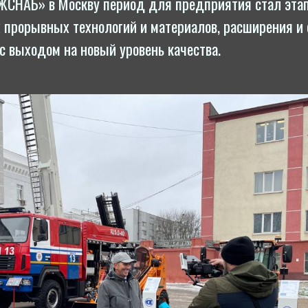
СНАБ» в Москву период для предп­ри­ятия стал эта
прорывных тех­но­логий и материалов, рас­ши­рения и 
да с выходом на новый уровень качества.