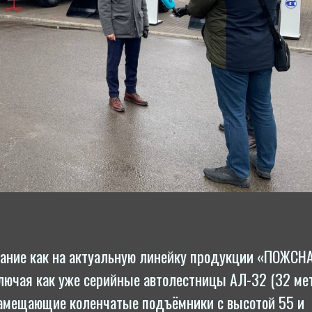
ание как на ак­ту­аль­ную линейку продукции «ПОЖСН
лючая как уже серийные ав­то­лест­ни­цы АЛ-32 (32 ме
аме­ща­ющие ко­лен­ча­тые подъём­ни­ки с высотой 55 и