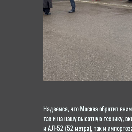
Надеемся, что Москва обратит вним
так и на нашу высотную технику, вк
и АЛ-52 (52 метра), так и им­порто­з