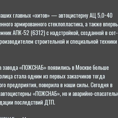
аших главных «хитов» — ав­то­цис­терну АЦ 5,0−40
н­но­го ар­ми­рован­но­го стеклопластика, а также вперв
емник АПК-52 (6312) с надстройкой, созданной в сот­
­из­во­дите­лем стро­итель­ной и спе­ци­аль­ной техник
­тва завода «ПОЖСНАБ» появились в Москве больше
олица стала одним из первых за­каз­чи­ков тогда
­ко­го предприятия, поверила в наши силы. Сегодня в
 ав­то­цис­терны «ПОЖСНАБ», но и аварийно-спасател
­дации пос­ледс­твий ДТП.