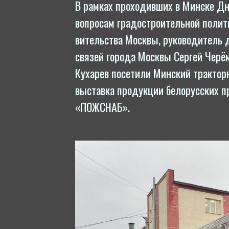
В рамках про­ходив­ших в Минске Дне
вопросам гра­дост­ро­итель­ной поли
витель­ства Москвы, ру­ково­дитель де
связей города Москвы Сергей Черёми
Кухарев посетили Минский трак­торн
выставка продукции бе­лорусс­ких пр
«ПОЖСНАБ».