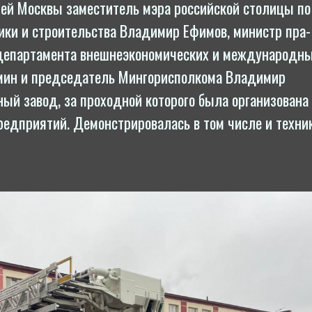
й Москвы за­мес­ти­тель мэра рос­сий­ской столицы по
тики и стро­итель­ства Владимир Ефимов, министр пра­
­пар­та­мен­та внеш­не­эко­номи­чес­ких и меж­ду­народ­н
н и пред­се­датель Мин­го­рис­полко­ма Владимир
ый завод, за проходной которого была ор­га­низо­вана
едприятий. Де­монс­три­рова­лась в том числе и техни