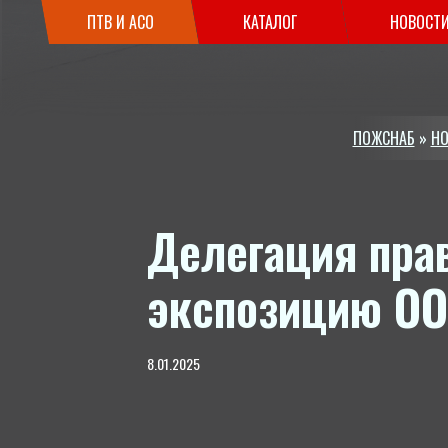
ПТВ И АСО
КАТАЛОГ
НОВОСТ
ПОЖСНАБ
»
НО
Делегация пра
экспозицию О
8.01.2025