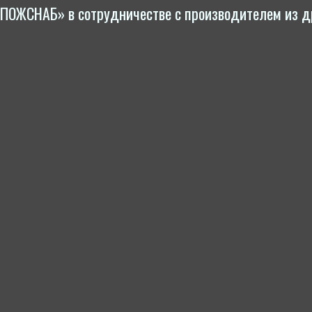
ЖСНАБ» в сот­рудни­чест­ве с про­из­во­дите­лем из д